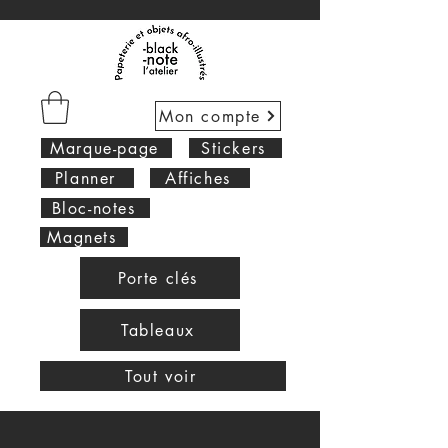
Mon compte
Marque-page
Stickers
Planner
Affiches
Bloc-notes
Magnets
Porte clés
Tableaux
Tout voir