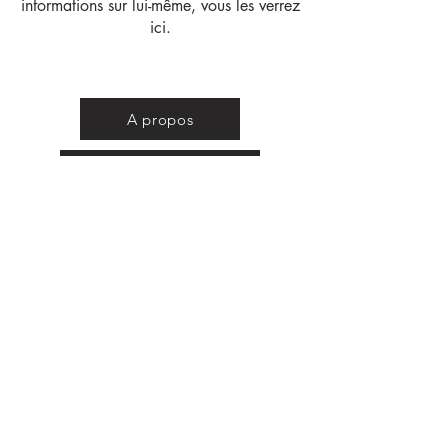
informations sur lui-même, vous les verrez
ici.
A propos
Mentions légales
CGV
Papeterie et objets accompagnant votre
quotidien avec une note inspirée des
cultures africaines
Recevez toutes les actualités
E-mail