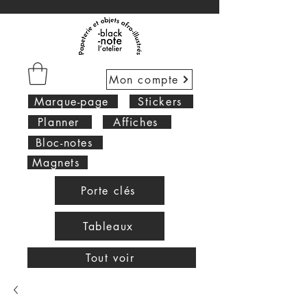
Mon compte
Marque-page
Stickers
Planner
Affiches
Bloc-notes
Magnets
Porte clés
Tableaux
Tout voir