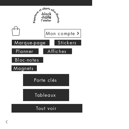
Mon compte
Marque-page
Stickers
Planner
Affiches
Bloc-notes
Magnets
Porte clés
Tableaux
Tout voir