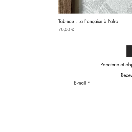
Tableau . La française à l’afro
Prix
70,00 €
Papeterie et ob
Recev
E-mail