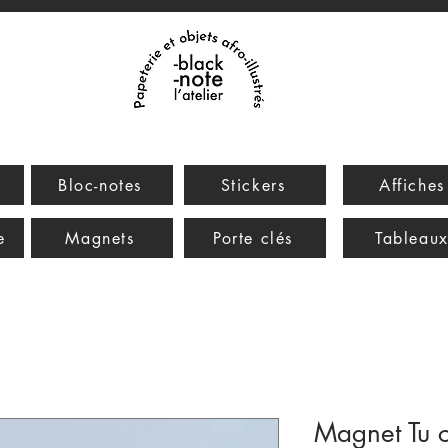
Bloc-notes
Stickers
Affiches
e
Magnets
Porte clés
Tableau
Magnet Tu 