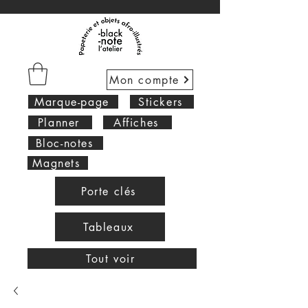
Mon compte
Marque-page
Stickers
Planner
Affiches
Bloc-notes
Magnets
Porte clés
Tableaux
Tout voir