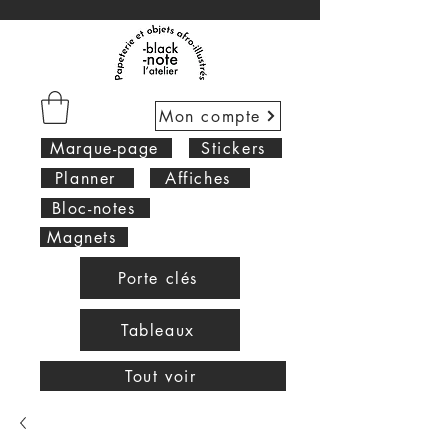
Mon compte
Marque-page
Stickers
Planner
Affiches
Bloc-notes
Magnets
Porte clés
Tableaux
Tout voir