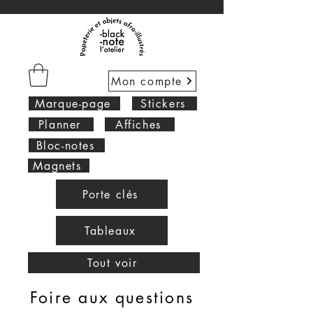
Mon compte
Marque-page
Stickers
Planner
Affiches
Bloc-notes
Magnets
Porte clés
Tableaux
Tout voir
Foire aux questions