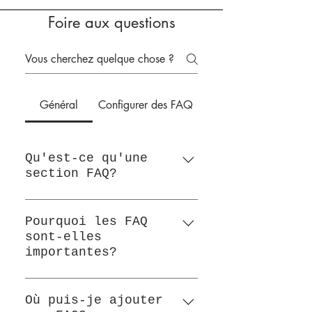
Foire aux questions
Général
Configurer des FAQ
Qu'est-ce qu'une
section FAQ?
Une section FAQ peut
être utilisée pour
Pourquoi les FAQ
sont-elles
répondre rapidement aux
importantes?
questions fréquemment
posées sur votre
Les FAQ sont un
entreprise. Par exemple,
excellent moyen d'aider
Où puis-je ajouter
«Proposez-vous la